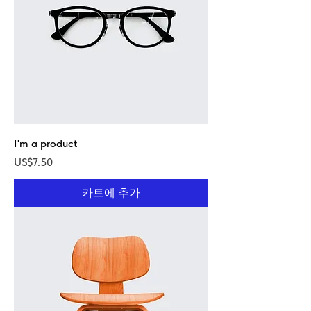
I'm a product
가격
US$7.50
카트에 추가