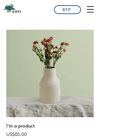
RFP
I'm a product
가격
US$85.00