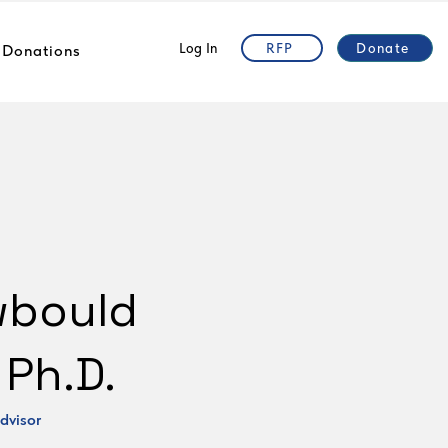
Log In
RFP
Donate
Donations
wbould
 Ph.D.
dvisor