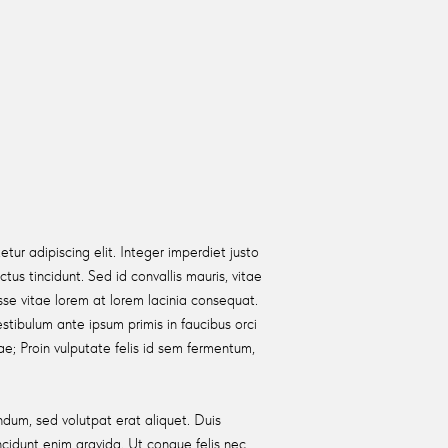
tur adipiscing elit. Integer imperdiet justo
ectus tincidunt. Sed id convallis mauris, vitae
disse vitae lorem at lorem lacinia consequat.
stibulum ante ipsum primis in faucibus orci
rae; Proin vulputate felis id sem fermentum,
dum, sed volutpat erat aliquet. Duis
incidunt enim gravida. Ut congue felis nec