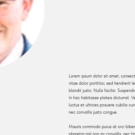
Lorem ipsum dolor sit amet, consecte
vitae dolor porttitor, sed hendrerit l
blandit justo. Nulla facilisi. Suspen
In hac habitasse platea dictumst. Ve
luctus et ultrices posuere cubilia cu
nec convallis justo congue.
Mauris commodo purus at orci biben
pharetra nisl non mi convallis, nec t