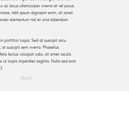
o ac lacus ullamcorper viverra at vel purus.
ornare, nibh ipsum dignissim enim, sit amet
Donec elementum nisl et urna bibendum
n porttitor turpis. Sed at suscipit arcu.
 at suscipit sem viverra. Phasellus
 felis lectus volutpat odio, sit amet iaculis
us ut turpis imperdiet sagittis. Nulla sed erat
.3
Next
JOIN US
Membership
ups
Professional Development