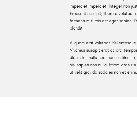
imperdiet imperdiet. Integer non just
Praesent suscipit, libero a volutpat 
fermentum turpis est eget sapien. 
blandit.
Aliquam erat volutpat. Pellentesque i
Vivamus suscipit erat ac orci tempor,
dignissim, nulla nec rhoncus fringilla,
nisl sapien non nulla. Etiam vitae ris
ut velit gravida sodales non et enim
ORS
EDUCATION
 Global Mental Health
Workshops & Join Working Gro
2025
Call For Papers RFP