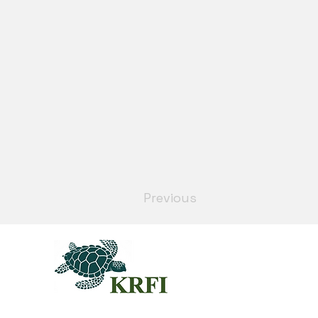
Previous
QUEST
Questors
Summit 