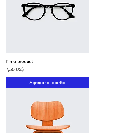
I'm a product
Precio
7,50 US$
Agregar al carrito