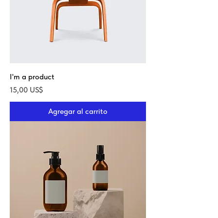
I'm a product
Precio
15,00 US$
Agregar al carrito