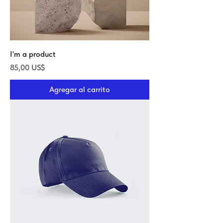
I'm a product
Precio
85,00 US$
Agregar al carrito