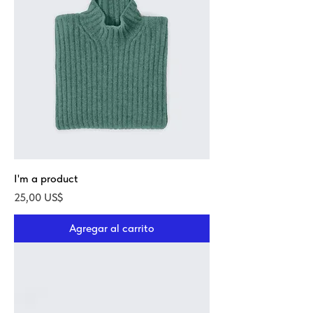
I'm a product
Precio
25,00 US$
Agregar al carrito