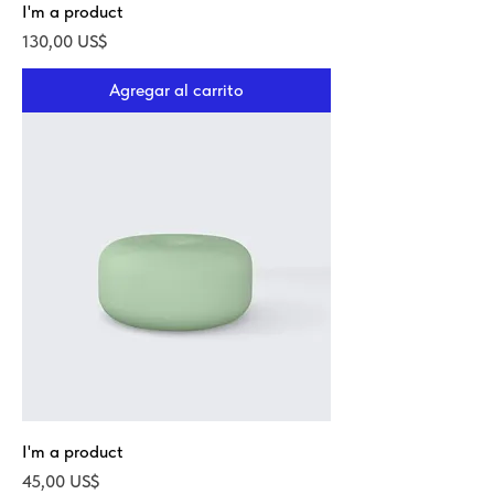
I'm a product
Precio
130,00 US$
Agregar al carrito
I'm a product
Precio
45,00 US$